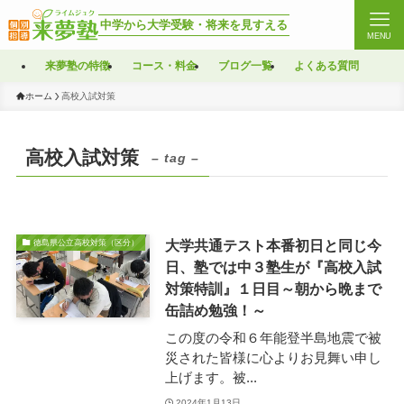
中学から大学受験・将来を見すえる
MENU
来夢塾の特徴
コース・料金
ブログ一覧
よくある質問
ホーム
高校入試対策
高校入試対策
– tag –
大学共通テスト本番初日と同じ今
徳島県公立高校対策（区分）
日、塾では中３塾生が『高校入試
対策特訓』１日目～朝から晩まで
缶詰め勉強！～
この度の令和６年能登半島地震で被
災された皆様に心よりお見舞い申し
上げます。被...
2024年1月13日