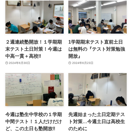
２週連続塾開放！１学期期
1学期期末テスト直前土日
末テスト土日対策！今週は
は無料の『テスト対策勉強
中高一貫＋高校‼
開放』
2024年6月30日
2024年6月23日
今週は塾生中学校の１学期
先週始まった土日定期テス
中間テスト！１人だけだけ
ト対策…今週土日は高校生
ど、この土日も塾開放‼
のために