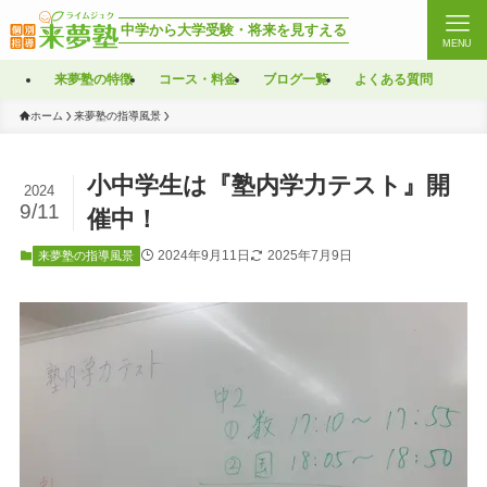
中学から大学受験・将来を見すえる
MENU
来夢塾の特徴
コース・料金
ブログ一覧
よくある質問
ホーム
来夢塾の指導風景
小中学生は『塾内学力テスト』開
2024
9/11
催中！
2024年9月11日
2025年7月9日
来夢塾の指導風景