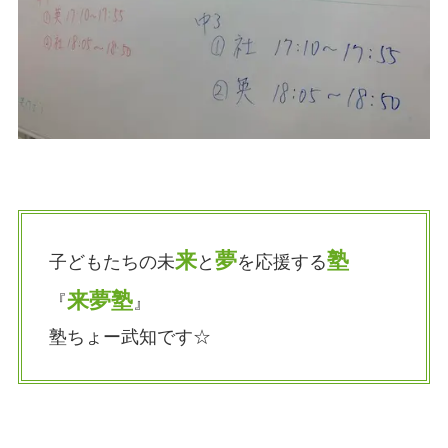
来
夢
塾
子どもたちの未
と
を応援する
来夢塾
『
』
塾ちょー武知です☆